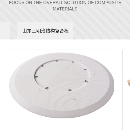
FOCUS ON THE OVERALL SOLUTION OF COMPOSITE
MATERIALS
山东三明治结构复合板