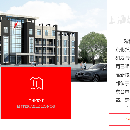
越
京化纤
研发与
司已通过
高新技
部位于
东台市
造、定
电、轨