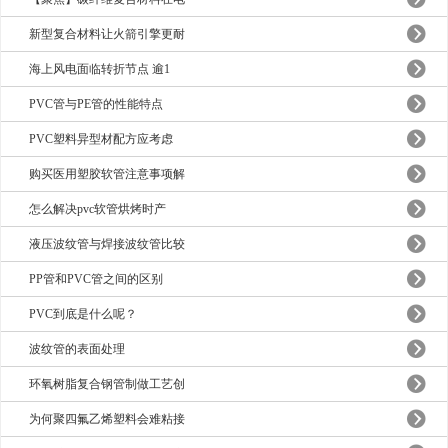
新型复合材料让火箭引擎更耐
海上风电面临转折节点 逾1
PVC管与PE管的性能特点
PVC塑料异型材配方应考虑
购买医用塑胶软管注意事项解
怎么解决pvc软管烘烤时产
液压波纹管与焊接波纹管比较
PP管和PVC管之间的区别
PVC到底是什么呢？
波纹管的表面处理
环氧树脂复合钢管制做工艺创
为何聚四氟乙烯塑料会难粘接