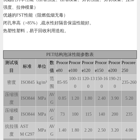
强度、拉伸模量）
优越的FST性能（阻燃低烟无毒）
闭孔率高（>85%）,疏水性好隔音保温性能好。
热塑性塑料，易于回收利用造粒。
PET结构泡沫性能参数表
测试项
数
Procor
Procor
Procor
Procor
Procor
Procore
标准
单位
目
值
e
80
e
100
e
120
e
150
e
200
250
范
100-11
120-13
150-16
190-21
密度
ISO845
kg/m³
85-95
235-260
围
0
0
0
0
压缩强
AV
ISO844
MPa
0.85
1.20
1.80
2.40
3.90
5.20
度
G
压缩模
AV
ISO844
MPa
73
100
115
140
200
235
量
G
抗拉强
AST
AV
MPa
1.40
1.80
2.20
2.50
3.20
4.00
度
M
C297
G