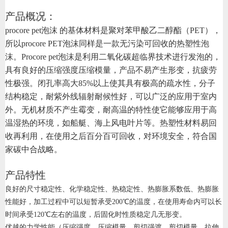
产品概况：
procore pet泡沫 的基体材料是聚对苯甲酸乙二醇酯（PET），
所以procore PET泡沫同样是一款无污染可回收的热塑性泡
沫。Procore pet泡沫是利用二氧化碳超临界技术进行发泡的，
具有良好的压缩强度压缩模量，产品不易产生形变，抗疲劳
性极强。闭孔率高大85%以上使其具有极高的疏水性，分子
结构稳定，耐紫外线辐射耐候性好，可以广泛的应用于室内
外。无机材质不产生霉变，耐高温的特性使它能够应用于高
温湿热的环境，如船艇、海上风电叶片等。热塑性材料易回
收再利用，在使用之后百分百可回收，对环境安全，符合国
家碳中合战略。
产品特性
良好的尺寸稳定性、化学稳定性、热稳定性、热膨胀系数低、热膨胀
性能好，加工过程中可以短暂承受200℃的温度，在使用寿命内可以长
时间承受120℃左右的温度，后固化时性质稳定几无形变。
优越的力学性能（压缩强度、压缩模量、剪切强渡、剪切模量、拉伸