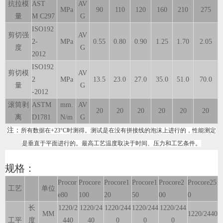
抗拉模
AST
AV
MPa
90
110
120
160
210
275
量
M
C297
G
ISO192
剪切强
AV
2-
MPa
0.55
0.80
0.90
1.25
1.70
2.05
度
G
2012
ISO192
剪切模
AV
2
MPa
13.5
23.0
27.0
35.0
51.0
70.0
量
G
-2012
滚筒剥
ASTM
mm.
AV
20
20
20
20
20
20
离
D1781
N/m
G
注：
所有数据在+23°C时测得。测试是在没有拼接线的泡沫上进行的，性能测定
是垂直于平面进行的。
最高工艺温度取决于时间、压力和工艺条件。
规格：
Procor
Procore
Procore1
Procore1
Procore2
Procore25
工艺
单位
e80
100
20
50
00
0
长
1220/2
1220/24
1220/244
1220/244
1220/244
MM
1220/2440
工平
度
440
40
0
0
0