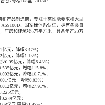
智谷7号楼108室 201803
供商和产品制造商，专注于高性能要求和大型
AS9100D、国军标体系认证，拥有各类自
亩，厂房和建筑物6万平方米，具备年产20万
1
亿元，
降
幅
3.47
%；
2
亿元，
降
幅
1.13
%；
减少
0.
09
亿元，
降
幅
6.43
%；
0.535
亿元，
增
幅
115.8
%；
0.003亿元，降幅10.71%
；
.0
0
1
亿元，
降
幅
0.83
%；
0.012
亿元，
增
幅
27.91
%
；
0.225
亿元；
亏
0.239
亿元；
0.0
8
亿元
,
降
幅
71.43
%
；