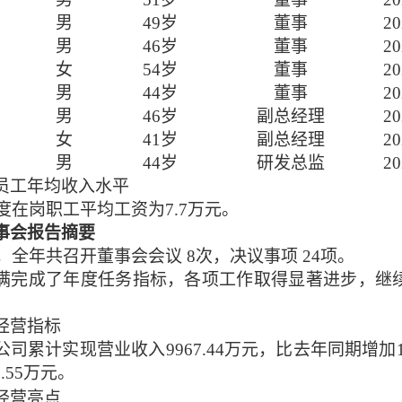
男
4
9
岁
董事
20
男
4
6
岁
董事
20
女
5
4
岁
董事
20
男
4
4
岁
董事
20
男
4
6
岁
副总经理
20
女
4
1
岁
副总经理
20
男
4
4
岁
研发总监
20
员工年均收入水平
度在岗职工平均工资
为
7.7万元
。
事会报告摘要
，全年共召开董事会会议
8
次，决议事项
24
项。
满完成了年度任务指标，各项工作取得显著进步，继
经营指标
公司累计实现营业收入
9967.44万元，比去年同期增加11
2.55万元
。
经营亮点