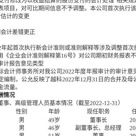
支付修改为以权益结算的股份支付的会计处理”相关规
表项目，对可比期间信息不予调整。本公司首次执行
计估计的变更
期会计差错更正
022年起首次执行新会计准则或准则解释等涉及调整首
用《企业会计准则解释第
16号》对公司期初财务报表
审计报告意见类型
际
会计师事务所对我公司
20
2
2
年度年报审计的审计意
定编制，公允反映了越科
202
2
年
12月31日的合并及母
金流量
。
酬情况
董事、高级管理人员基本情况（截至
2022-
12
-
31）
性别
年龄
现任职务
男
4
9
岁
董事长
20
男
4
6
岁
副董事长、总经理
20
男
5
1
岁
董事
20