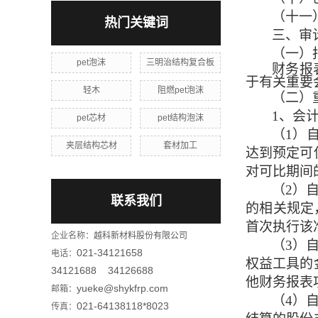
（十一
热门关键词
三、审
（一）
pet泡沫
三明治结构复合板
财务报
于有关重要
轻木
阻燃pet泡沫
（二）
1
、
会
pet芯材
pet结构泡沫
（
1
）
夹层结构芯材
套材加工
达到预定可
对可比期间
（
2
）
联系我们
的相关规定
首次执行该
企业名称：
越科新材料股份有限公司
（
3
）
021-34121658
电话：
权益工具的
34121688 34126688
他财务报表
yueke@shykfrp.com
邮箱：
（
4
）
021-64138118*8023
传真：