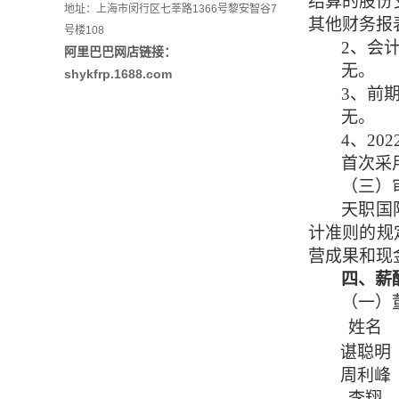
结算的股份
地址：上海市闵行区七莘路1366号黎安智谷7
其他财务报
号楼108
2
、
会
阿里巴巴网店链接：
无。
shykfrp.1688.com
3
、
前
无。
4
、
2
首次采
（三）
天职国
计准则的规
营成果和现
四、薪
（一）
姓名
谌聪明
周利峰
李翔