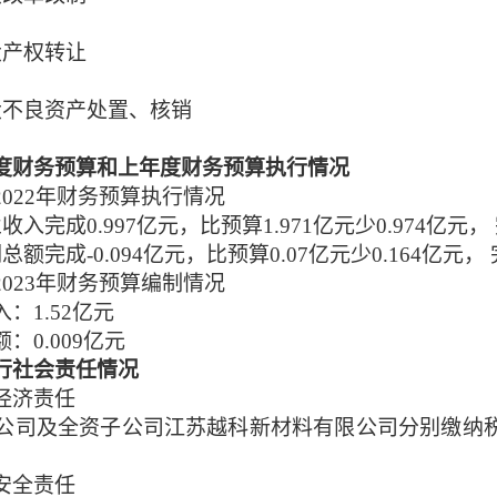
大产权转让
大不良资产处置、核销
度财务预算和上年度财务预算执行情况
20
2
2
年财务预算执行情况
收入完成0.
997
亿元，比预算
1.971
亿元
少
0.974
亿元
，
总额完成-0.
094
亿元，比预算
0.
07
亿元
少
0.164
亿元
，
20
2
3
年财务预算编制情况
入：
1.52
亿元
额：
0.009
亿元
行社会责任情况
经济责任
公司及全资子公司江苏越科新材料有限公司分别缴纳
安
全责任