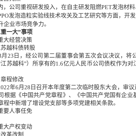
内，公司重视研发投入，在自主研发阻燃
PET发泡材
PPO发泡造粒实验线技术攻关及工艺研究等方面，开
升企业市场竞争力。
三重一大”事项
重大经营决策
江苏越科债转股
年3月23日，经公司
第二届董事会第
五
次会议
决议
，将
“江苏越科”）
所享有的
1.6亿元人民币公司债权作为
司章程修改
2022年6月28日召开本年度第二次临时股东大会，
司
根据《中国共产党章程》、《中国共产党国有企业
章程中
新增了
增设党支部等多项党建相关条款。
重要人事任免
重大产权变动
大改革改制