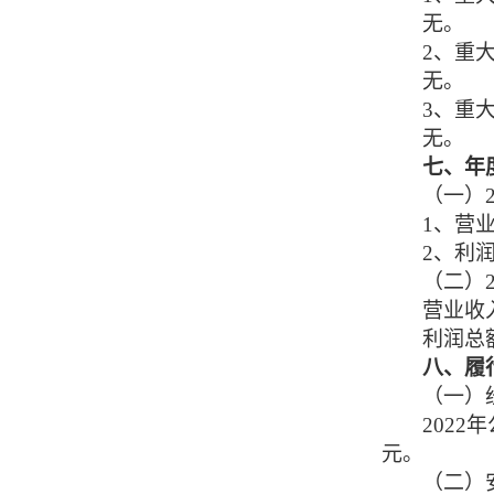
无。
2、
重
无。
3、
重
无。
七、年
（一）
1、营业
2、利润
（二）
营业收
利润总
八、履
（一）
202
2
年
元。
（
二
）