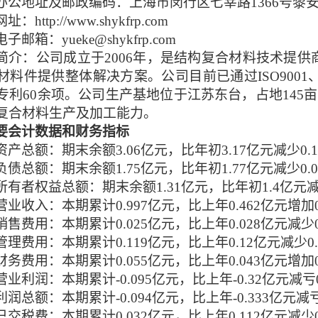
办公地址及邮政编码：上海市闵行区七莘路
1366号黎安
网址：
http://www.shykfrp.com
电子邮箱：
yueke@shykfrp.com
简介
：公司成立于
2006年，是结构复合材料技术提
材料件提供整体解决方案。公司目前已通过ISO9001、
专利60余项。公司生产基地位于江苏东台，占地145
复合材料生产及加工能力。
要会计数据和财务指标
资产总额：期末余额
3.
06
亿元，比年初
3.
17
亿元
减少
0.
1
负债总额：期末余额
1.7
5
亿元，比年初
1.
77
亿元
减少
0.
0
所有者权益总额：期末余额
1.
31
亿元，比年初
1.
4
亿元
营业收入：本期累计
0.
997
亿元，比上年
0.462
亿元
增加
销售费用：本期累计
0.0
25
亿元，
比
上年
0.0
28
亿元
减少
管理费用：本期累计
0.
119
亿元，比
上年
0.
12
亿元
减少
0
财务费用：本期累计
0.
055
亿元，比上年
0.04
3
亿元
增加
营业利润：本期累计
-0.
095
亿元，比上年
-0.32
亿元
减亏
利润总额：本期累计
-0.
094
亿元，比上年
-
0.
333
亿元
减
已交税费：
本期累计
0.
032
亿元，比上年
0.11
2
亿元
减少