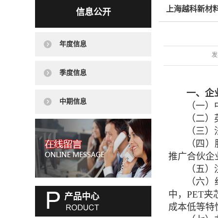
上海越科新材料
信息公开
年度信息
发
季度信息
一、企
中期信息
（一）
（二）
（三）
（四）
推广合伙企
（五）
（六）
中，
PET
产品中心
成本低等特