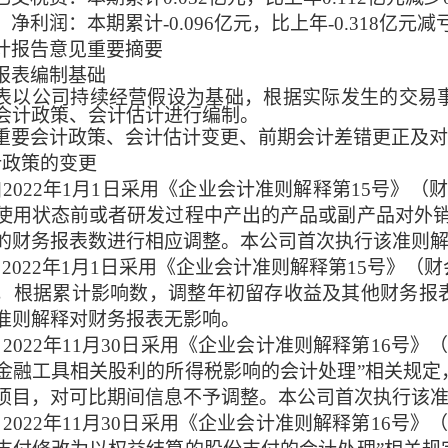
）
净利润：本期累计
-0.
096
亿元，比上年
-
0.
318
亿元
减
计报告意见重要摘要
报表编制基础
表以公司持续经营假设为基础，根据实际发生的交易
会计政策、会计估计进行编制。
重要会计政策、会计估计变更、前期会计差错更正及对
计政策的变更
自
2022年1月1日采用《企业会计准则解释第15号》（财
使用状态前或者研发过程中产出的产品或副产品对外销
的财务报表数进行相应调整。本公司首次执行该准则
自
2022年1月1日采用《企业会计准则解释第15号》（财
，根据累计影响数，调整年初留存收益及其他财务报
准则解释对财务报表无影响。
自
2022年11月30日采用《企业会计准则解释第16号》
金融工具相关股利的所得税影响的会计处理”相关规定
项目，对可比期间信息不予调整。本公司首次执行该
自
2022年11月30日采用《企业会计准则解释第16号》