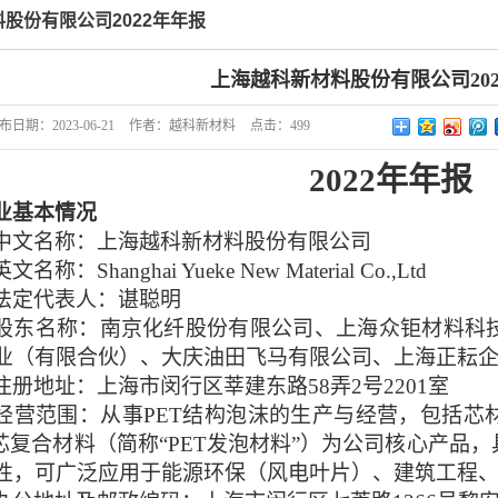
股份有限公司2022年年报
上海越科新材料股份有限公司20
布日期：
2023-06-21
作者：
越科新材料
点击：
499
202
2
年
年报
业基本情况
中文名称：
上海越科
新材料股份有限公司
英文名称：
Shanghai
Yueke New Material Co.,Ltd
法定代表人：谌聪明
股东名称：南京化纤股份有限公司、上海众钜
材料
科
业（有限合伙）、大庆油田飞马有限公司、上海正耘
注册地址：上海市闵行区莘建东路
58弄2号2201室
经营范围：
从事
PET结构泡沫
的生产与经营
，包括
芯
夹芯复合材料
（简称
“
PET发泡材料
”）
为公司核心产品，
性，可广泛应用于能源环保（风电叶片）、建筑工程