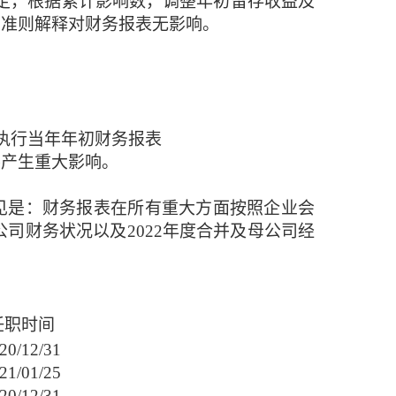
定，根据累计影响数，调整年初留存收益及
该准则解释对财务报表无影响。
次执行当年年初财务报表
不产生重大影响。
见是：财务报表在所有重大方面按照企业会
公司财务状况以及202
2
年度合并及母公司经
任职时间
20/12/31
21
/
01
/2
5
20/12/31