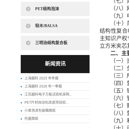
（七）
（八）
PET结构泡沫
（九）
（十）
轻木/BALSA
结构性复合
主知识产权
三明治结构复合板
立方米夹芯
二、主
（一）
新闻资讯
（二）
（三）
上海越科 2025 年年报
（四）
上海越科 2026 年一季报
（五）
江苏越科电子万能试验机采购...
（六）
PET片材自动化改造项目招...
（七）
小单泡沫包装箱图纸
（八）
托盘图纸
（九）
（十）