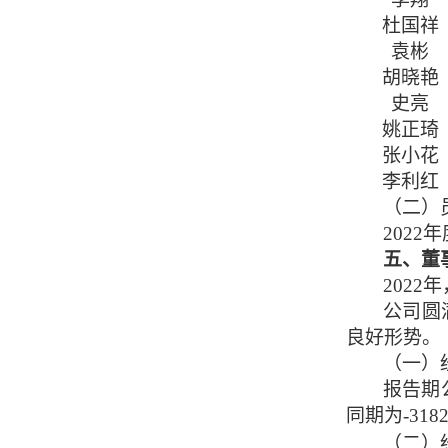
杜国祥
袁彬
胡晓艳
史亮
姚正琦
张小花
李利红
（二）
20
2
2
年
五、董
20
2
2
年
公司
圆
良好形势。
（一）
报告期
同期为-318
（二）