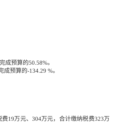
完成预算的
50.58
%
。
完成预算的
-134.29
%。
税费
19
万元、
3
04
万元，合计缴纳税费
323
万