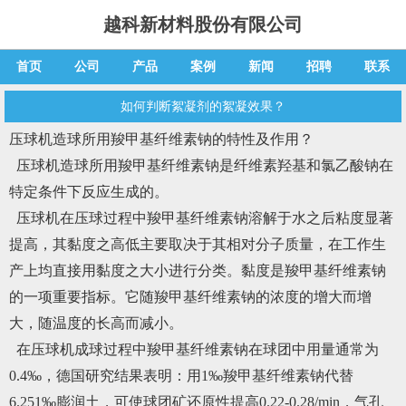
越科新材料股份有限公司
首页
公司
产品
案例
新闻
招聘
联系
如何判断絮凝剂的絮凝效果？
压球机造球所用羧甲基纤维素钠的特性及作用？
压球机造球所用羧甲基纤维素钠是纤维素羟基和氯乙酸钠在
特定条件下反应生成的。
压球机在压球过程中羧甲基纤维素钠溶解于水之后粘度显著
提高，其黏度之高低主要取决于其相对分子质量，在工作生
产上均直接用黏度之大小进行分类。黏度是羧甲基纤维素钠
的一项重要指标。它随羧甲基纤维素钠的浓度的增大而增
大，随温度的长高而减小。
在压球机成球过程中羧甲基纤维素钠在球团中用量通常为
0.4‰，德国研究结果表明：用1‰羧甲基纤维素钠代替
6.251‰膨润土，可使球团矿还原性提高0.22-0.28/min，气孔