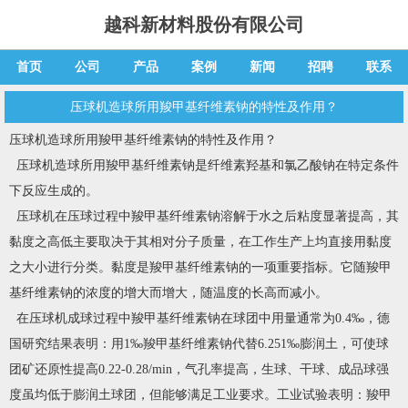
越科新材料股份有限公司
首页
公司
产品
案例
新闻
招聘
联系
压球机造球所用羧甲基纤维素钠的特性及作用？
压球机造球所用羧甲基纤维素钠的特性及作用？
压球机造球所用羧甲基纤维素钠是纤维素羟基和氯乙酸钠在特定条件
下反应生成的。
压球机在压球过程中羧甲基纤维素钠溶解于水之后粘度显著提高，其
黏度之高低主要取决于其相对分子质量，在工作生产上均直接用黏度
之大小进行分类。黏度是羧甲基纤维素钠的一项重要指标。它随羧甲
基纤维素钠的浓度的增大而增大，随温度的长高而减小。
在压球机成球过程中羧甲基纤维素钠在球团中用量通常为0.4‰，德
国研究结果表明：用1‰羧甲基纤维素钠代替6.251‰膨润土，可使球
团矿还原性提高0.22-0.28/min，气孔率提高，生球、干球、成品球强
度虽均低于膨润土球团，但能够满足工业要求。工业试验表明：羧甲