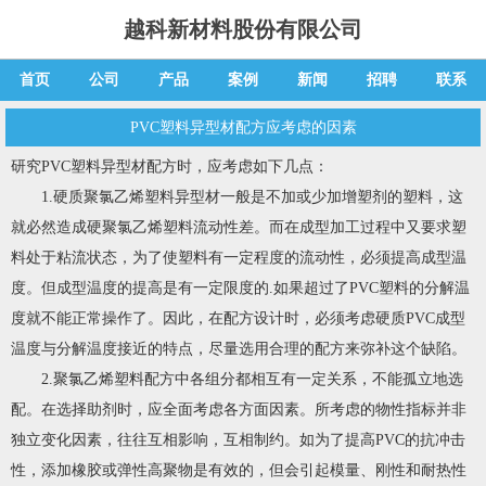
越科新材料股份有限公司
首页
公司
产品
案例
新闻
招聘
联系
PVC塑料异型材配方应考虑的因素
研究PVC塑料异型材配方时，应考虑如下几点：
1.硬质聚氯乙烯塑料异型材一般是不加或少加增塑剂的塑料，这
就必然造成硬聚氯乙烯塑料流动性差。而在成型加工过程中又要求塑
料处于粘流状态，为了使塑料有一定程度的流动性，必须提高成型温
度。但成型温度的提高是有一定限度的.如果超过了PVC塑料的分解温
度就不能正常操作了。因此，在配方设计时，必须考虑硬质PVC成型
温度与分解温度接近的特点，尽量选用合理的配方来弥补这个缺陷。
2.聚氯乙烯塑料配方中各组分都相互有一定关系，不能孤立地选
配。在选择助剂时，应全面考虑各方面因素。所考虑的物性指标并非
独立变化因素，往往互相影响，互相制约。如为了提高PVC的抗冲击
性，添加橡胶或弹性高聚物是有效的，但会引起模量、刚性和耐热性