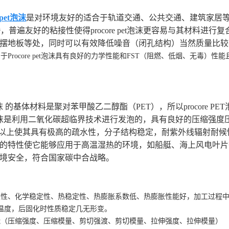
：
pet泡沫
是对环境友好的适合于轨道交通、公共交通、建筑家居等行业的
kg/m³，普遍友好的粘接性使得procore pet泡沫更容易与其
摆地板等处，同时可以有效降低噪音（闭孔结构）当然质量比较
rocore pet泡沫具有
良好的力学性能和FST（阻燃、低烟、无毒）性能
。
：
 pet泡沫 的基体材料是聚对苯甲酸乙二醇酯（PET），所以procor
e pet泡沫是利用二氧化碳超临界技术进行发泡的，具有良好的压缩
%以上使其具有极高的疏水性，分子结构稳定，耐紫外线辐射耐
的特性使它能够应用于高温湿热的环境，如船艇、海上风电叶片
境安全，符合国家碳中合战略。
性、化学稳定性、热稳定性、热膨胀系数低、热膨胀性能好，加工过程中
的温度，后固化时性质稳定几无形变。
能（压缩强度、压缩模量、剪切强渡、剪切模量、拉伸强度、拉伸模量）