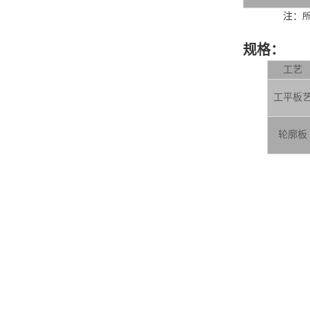
注：
规格：
工艺
工平板
轮廓板