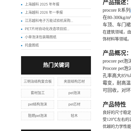
产品描述
上海越科 2025 年年报
procore R系列
上海越科 2026 年一季报
在80-300
江苏越科电子万能试验机采购...
车顶、车门裙
PET片材自动化改造项目招...
在建筑领域，由于P
小单泡沫包装箱图纸
饰材料等领域
托盘图纸
产品概况
procore
热门关键词
Procor
孔率高大85
三明治结构复合板
夹层结构芯材
霉变，耐高温
可回收，对环
套材加工
pet泡沫
产品特性
pet结构泡沫
pet芯材
良好的尺寸稳定
阻燃pet泡沫
轻木
受120℃左右
优越的力学性