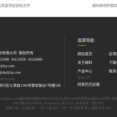
化改造项目招标文件
越科新材料数
底部导航
份有限公司 版权所有
网站首页
应用
1688 34121658 34126688
关于越科
下载
frp.com
产品中心
联系
@shykfrp.com
信息公开
ykfrp.com
阿里巴巴店铺
行区七莘路1366号黎安智谷7号楼108
/www.shykfrp.com/ 越科新材料股份有限公司 专业从事于
pet结构泡沫
,
pet泡沫
,
pet芯材
, 
沪ICP备15047430号
Powered by
祥云平台
技术支持：
祥云平台
热推产品
| 主营区域：
江苏
上海
浙江
广西
广东
张家港
昆山
福建
苏州
山东