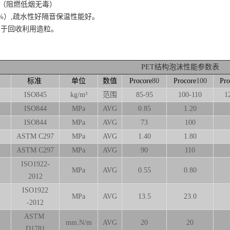
能（阻燃低烟无毒）
5%）,疏水性好隔音保温性能好。
易于回收利用造粒。
PET结构泡沫性能参数表
标准
单位
数值
Procore
80
Procore
100
Pro
ISO845
kg/m³
范围
85-95
100-110
1
ISO844
MPa
AVG
0.85
1.20
ISO844
MPa
AVG
73
100
ASTM
C297
MPa
AVG
1.40
1.80
ASTM
C297
MPa
AVG
90
110
ISO1922-
MPa
AVG
0.55
0.80
2012
ISO1922
MPa
AVG
13.5
23.0
-2012
ASTM
mm.N/m
AVG
20
20
D1781