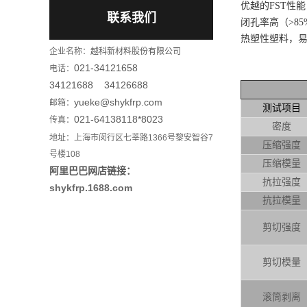
优越的FST性
联系我们
闭孔率高（>8
热塑性塑料，
企业名称：
越科新材料股份有限公司
021-34121658
电话：
34121688 34126688
yueke@shykfrp.com
邮箱：
测试项目
021-64138118*8023
传真：
密度
地址：上海市闵行区七莘路1366号黎安智谷7
压缩强度
号楼108
压缩模量
阿里巴巴网店链接：
抗拉强度
shykfrp.1688.com
抗拉模量
剪切强度
剪切模量
滚筒剥离