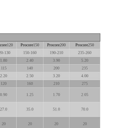
core
120
Procore
150
Procore
200
Procore
250
20-130
150-160
190-210
235-260
1.80
2.40
3.90
5.20
115
140
200
235
2.20
2.50
3.20
4.00
120
160
210
275
0.90
1.25
1.70
2.05
27.0
35.0
51.0
70.0
20
20
20
20