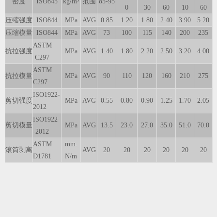
密度
ISO845
kg/m³
范围
85-95
0
30
60
10
60
压缩强度
ISO844
MPa
AVG
0.85
1.20
1.80
2.40
3.90
5.20
压缩模量
ISO844
MPa
AVG
73
100
115
140
200
235
ASTM
抗拉强度
MPa
AVG
1.40
1.80
2.20
2.50
3.20
4.00
C297
ASTM
抗拉模量
MPa
AVG
90
110
120
160
210
275
C297
ISO1922-
剪切强度
MPa
AVG
0.55
0.80
0.90
1.25
1.70
2.05
2012
ISO1922
剪切模量
MPa
AVG
13.5
23.0
27.0
35.0
51.0
70.0
-2012
ASTM
mm.
滚筒剥离
AVG
20
20
20
20
20
20
D1781
N/m