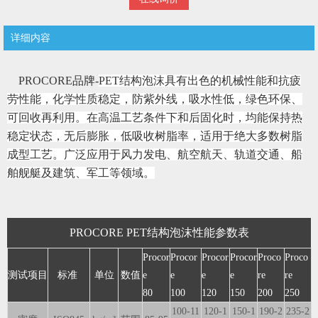
详细内容
PROCORE品牌
-
PET结构泡沫具有出色的机械性能和抗疲
劳性能，化学性质稳定，防紫外线，吸水性低，绿色环保、
可回收再利用。在高温工艺条件下和后固化时，均能保持热
稳定状态，无后膨胀，低吸收树脂率，适用于绝大多数树脂
成型工艺。广泛应用于风力发电、航空航天、轨道交通、船
舶舰艇及建筑、军工等领域。
PROCORE PET结构泡沫性能参数表
Procor
Procor
Procor
Procor
Proco
Proco
测试项目
标准
单位
数值
e
e
e
e
re
re
80
100
120
150
200
250
100-11
120-1
150-1
190-2
235-2