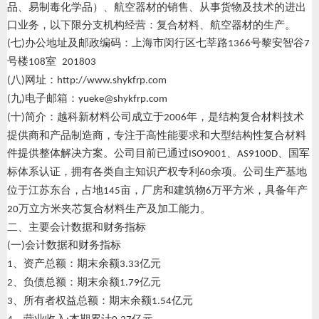
品、易制毒化学品）、航空器材的销售、从事货物及技术的进出
口业务，以下限分支机构经营：复合材料、航空器材的生产。
七
办公地址及邮政编码：上海市闵行区七莘路
号黎安智谷
(
)
1366
7
号楼
室
108
201803
八
网址：
(
)
http://www.shykfrp.com
九
电子邮箱：
(
)
yueke@shykfrp.com
十
简介：越科新材料公司成立于
年，是结构复合材料技术
(
)
2006
提供商和产品制造商，专注于高性能要求和大型结构性复合材料
件提供整体解决方案。公司目前已通过
、
、国军
ISO9001
AS9100D
标体系认证，拥有各类自主知识产权专利
余项。公司生产基地
60
位于江苏东台，占地
亩，厂房和建筑物
万平方米，具备年产
145
6
万立方米夹芯复合材料生产及加工能力。
20
二、主要会计数据和财务指标
一
会计数据和财务指标
(
)
、资产总额：期末余额
亿元
1
3
.
3
3
、负债总额：期末余额
亿元
2
1.79
、所有者权益总额：期末余额
亿元
3
1.54