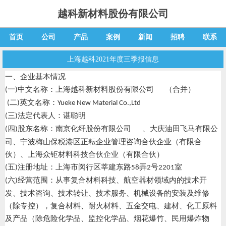
越科新材料股份有限公司
首页
公司
产品
案例
新闻
招聘
联系
上海越科2021年度三季报信息
一、企业基本情况
一
中文名称：
上海越科新材料股份有限公司
（合并）
(
)
二
英文名称：
(
)
Yueke New Material Co.,Ltd
三
法定代表人：谌聪明
(
)
四
股东名称：
南京化纤股份有限公司
、大庆油田飞马有限公
(
)
司、宁波梅山保税港区正耘企业管理咨询合伙企业（有限合
伙）、上海众钜材料科技合伙企业（有限合伙）
五
注册地址：上海市闵行区莘建东路
弄
号
室
(
)
58
2
2201
六
经营范围：从事复合材料科技、航空器材领域内的技术开
(
)
发、技术咨询、技术转让、技术服务、机械设备的安装及维修
（除专控），复合材料、耐火材料、五金交电、建材、化工原料
及产品（除危险化学品、监控化学品、烟花爆竹、民用爆炸物