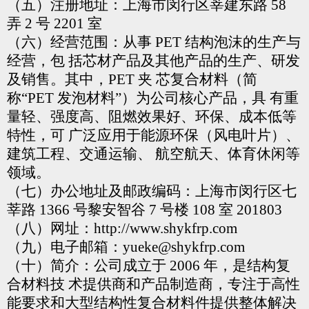
（五）注册地址：上海市闵行区莘建东路 58
弄 2 号 2201
室
（六）经营范围：从事 PET 结构泡沫的生产与
经营，包
括芯材产品及其他产品的生产、研发
及销售。其中，PET 夹
芯复合材料（简
称“PET 发泡材料”）为公司核心产品，具
有重
量轻、强度高、阻燃效果好、环保、成本低等
特性，可
广泛应用于能源环保（风电叶片）、
建筑工程、交通运输、
航空航天、体育休闲等
领域。
（七）办公地址及邮政编码：上海市闵行区七
莘路 1366
号黎安智谷 7 号楼 108 室 201803
（八）网址：http://www.shykfrp.com
（九）电子邮箱：yueke@shykfrp.com
（十）简介：公司成立于 2006 年，是结构复
合材料技
术提供商和产品制造商，专注于高性
能要求和大型结构性复
合材料件提供整体解决