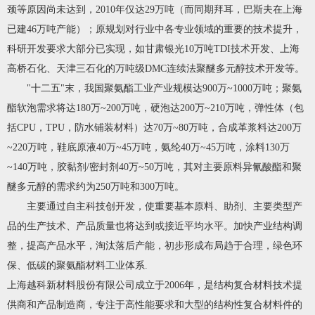
颈等原因尚未达到，2010年仅达29万吨（而同期拜耳，巴斯夫在上海
已建46万吨产能）；原规划对行业中各专业领域的重要的技术提升，
科研开发要求大部分已实现，如甘肃银光10万吨TDI技术开发、上海
高桥石化、天津三石化的万吨级DMC连续法聚醚多元醇技术开发等。
"十二五"末，我国聚氨酯工业产业规模达900万~1000万吨；聚氨
酯软泡需求将达180万~200万吨，硬泡达200万~210万吨，弹性体（包
括CPU，TPU，防水铺装材料）达70万~80万吨，合成革浆料达200万
~220万吨，鞋底原液40万~45万吨，氨纶40万~45万吨，涂料130万
~140万吨，胶黏剂/密封剂40万~50万吨，其对主要原料异氰酸酯和聚
醚多元醇的需求约为250万吨和300万吨。
主要通过自主科技创开发，使重要基本原料、助剂、主要类型产
品的生产技术、产品质量也将达到或接近平均水平。加快产业结构调
整，提高产品水平，淘汰落后产能，初步形成布局趋于合理，绿色环
保、低碳的聚氨酯材料工业体系.
上海越科新材料股份有限公司成立于2006年，是结构复合材料技术提
供商和产品制造商，专注于高性能要求和大型的结构性复合材料件的